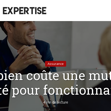
Assurance
ien coûte une mut
té pour fonctionnai
4 mn de lecture