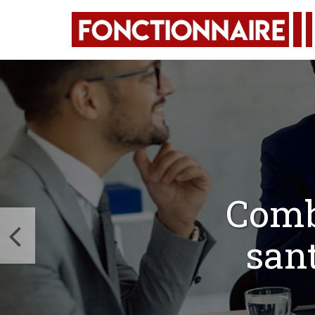
Comb
san